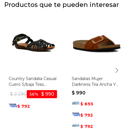
Productos que te pueden interesar
Country Sandalia Casual
Sandalias Mujer
Cuero S/baja Tiras
Darkness Tira Ancha Y
Cruzadas - Negro
Hebilla - Marron Claro
$
990
$
2.290
$
990
56
693
$
792
$
792
$
792
$