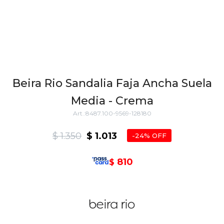
Beira Rio Sandalia Faja Ancha Suela
Media - Crema
8487.100-9569-128180
$
1.350
$
1.013
24
810
$