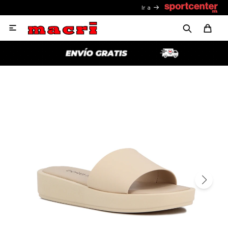
Ir a
