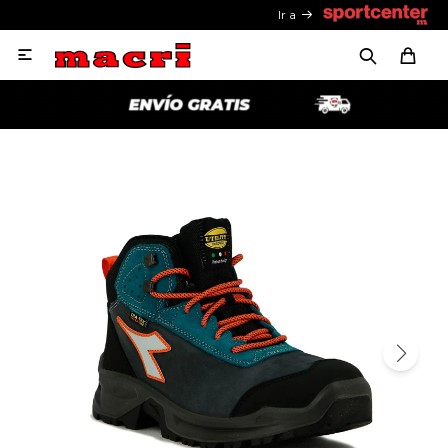
Ir a
