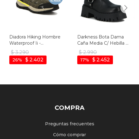
Diadora Hiking Hombre
Darkness Bota Dama
Waterproof Ii -
Caña Media C/ Hebilla Y
Verde/negro - Verde-
Elastico - Negro
$
3.290
$
2.990
negro
$
2.402
$
2.452
26
17
COMPRA
Preguntas frecuentes
Cómo comprar