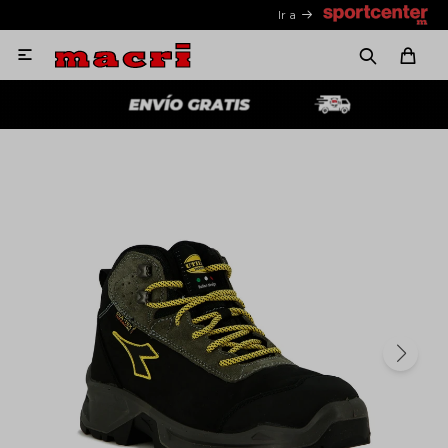
Ir a
