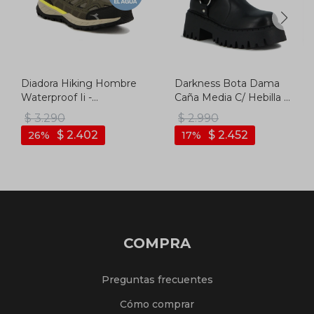
Diadora Hiking Hombre
Darkness Bota Dama
Waterproof Ii -
Caña Media C/ Hebilla Y
Verde/negro - Verde-
Elastico - Negro
$
3.290
$
2.990
negro
$
2.402
$
2.452
26
17
COMPRA
Preguntas frecuentes
Cómo comprar