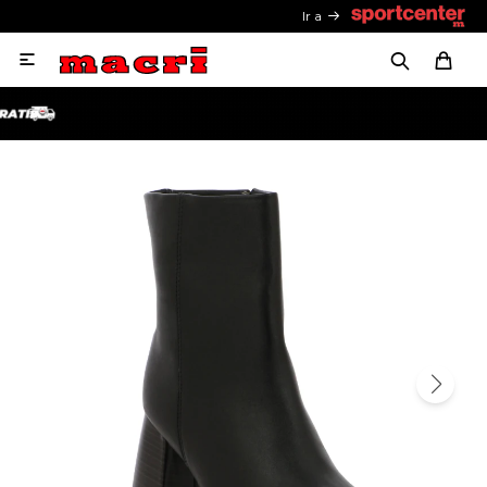
Ir a
