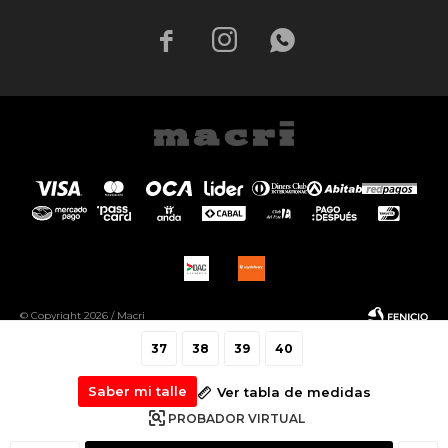



© Copyright 2026 / Macri
37
38
39
40
Saber mi talle
Ver tabla de medidas
PROBADOR VIRTUAL