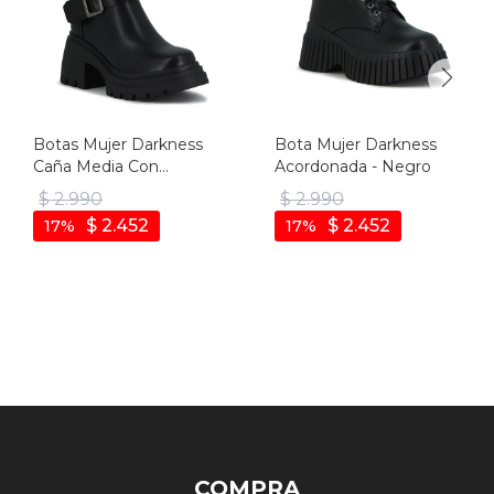
Botas Mujer Darkness
Bota Mujer Darkness
Caña Media Con
Acordonada - Negro
Hebillas - Negro
$
2.990
$
2.990
$
2.452
$
2.452
17
17
COMPRA