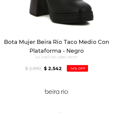
Bota Mujer Beira Rio Taco Medio Con
Plataforma - Negro
9080.100-25589-131007
$
2.990
$
2.542
14