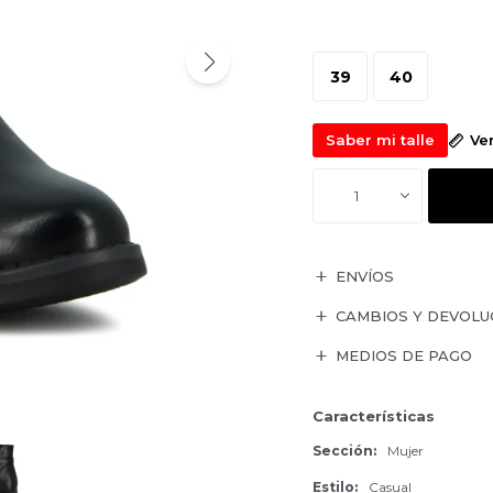
39
40
Saber mi talle
Ve
1
ENVÍOS
CAMBIOS Y DEVOLU
MEDIOS DE PAGO
Características
Sección
Mujer
Estilo
Casual