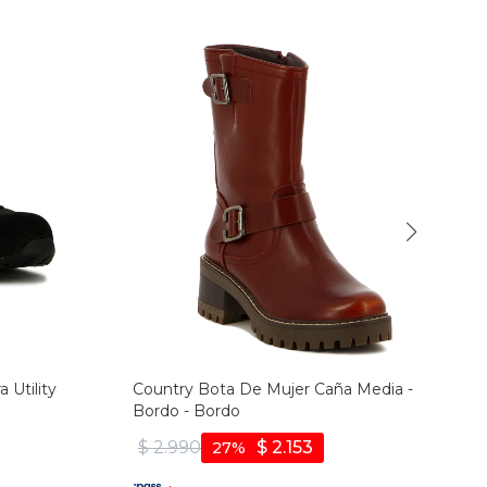
 Utility
Country Bota De Mujer Caña Media -
Bordo - Bordo
$
2.990
$
2.153
27