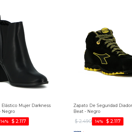
 Elástico Mujer Darkness
Zapato De Seguridad Diadora
 - Negro
Beat - Negro
$
2.117
$
2.490
$
2.117
14
14