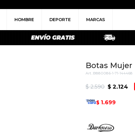
HOMBRE
DEPORTE
MARCAS
Botas Mujer
B880086-1-71-144468
$
2.590
$
2.124
1.699
$