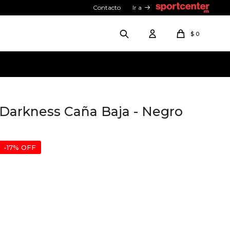
Contacto
Ir a
$
0
 Darkness Caña Baja - Negro
17