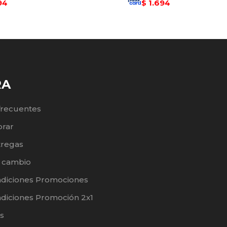
94
1.694
$
RA
frecuentes
rar
tregas
e cambio
ndiciones Promociones
diciones Promoción 2x1
s