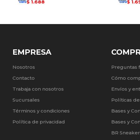
1.688
1.6
$
$
EMPRESA
COMP
Nosotros
Preguntas 
Contacto
Cómo comp
Trabaja con nosotros
Envíos y en
Sucursales
Políticas d
Términos y condiciones
Bases y Co
Política de privacidad
Bases y Con
BR Sneaker