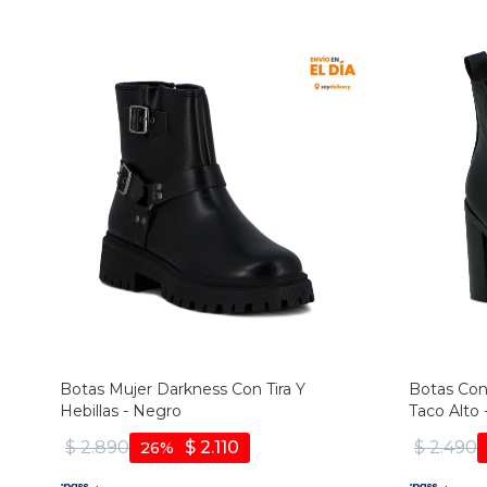
Botas Mujer Darkness Con Tira Y
Botas Con
Hebillas - Negro
Taco Alto
$
2.890
$
2.110
$
2.490
26