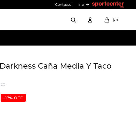
Contacto
Ir a
$
0
 Darkness Caña Media Y Taco
720
17