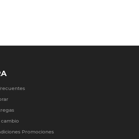
RA
frecuentes
rar
tregas
e cambio
ndiciones Promociones