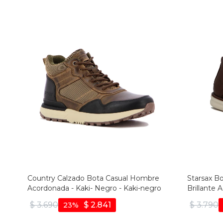
Country Calzado Bota Casual Hombre
Starsax B
Acordonada - Kaki- Negro - Kaki-negro
Brillante 
$
3.690
$
2.841
$
3.790
23