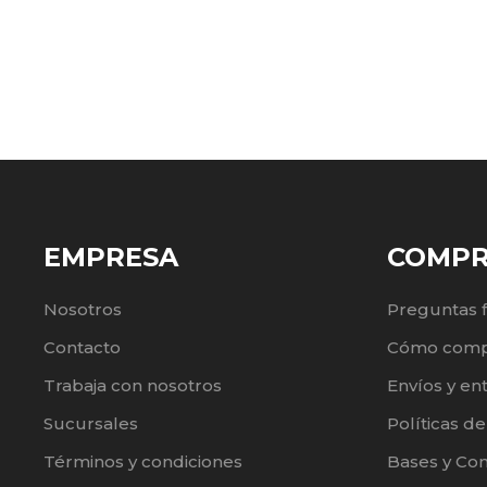
EMPRESA
COMP
Nosotros
Preguntas 
Contacto
Cómo comp
Trabaja con nosotros
Envíos y en
Sucursales
Políticas d
Términos y condiciones
Bases y Co