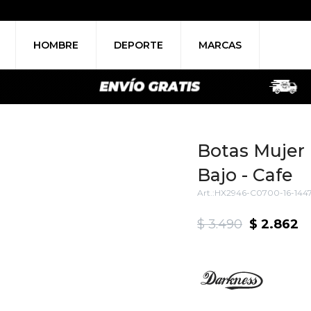
HOMBRE
DEPORTE
MARCAS
Botas Mujer
Bajo - Cafe
HX2946-C0700-16-144
$
3.490
$
2.862