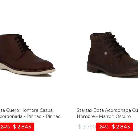
ota Cuero Hombre Casual
Starsax Bota Acordonada C
Acordonada - Pinhao - Pinhao
Hombre - Marron Oscuro
$
2.843
$
3.790
$
2.843
24
24