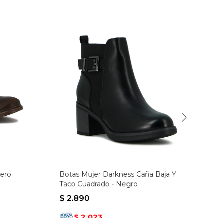
uero
Botas Mujer Darkness Caña Baja Y
Taco Cuadrado - Negro
$
2.890
2.023
$