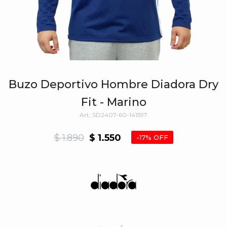
Buzo Deportivo Hombre Diadora Dry
Fit - Marino
SD2407-60-141597
$
1.890
$
1.550
17