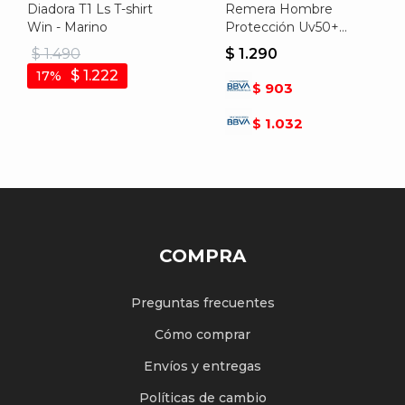
Diadora T1 Ls T-shirt
Remera Hombre
Win - Marino
Protección Uv50+
Poker - Negro
$
1.490
$
1.290
$
1.222
17
903
$
1.032
$
COMPRA
Preguntas frecuentes
Cómo comprar
Envíos y entregas
Políticas de cambio