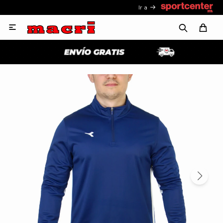
Ir a
