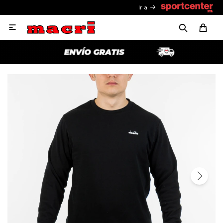
Ir a
