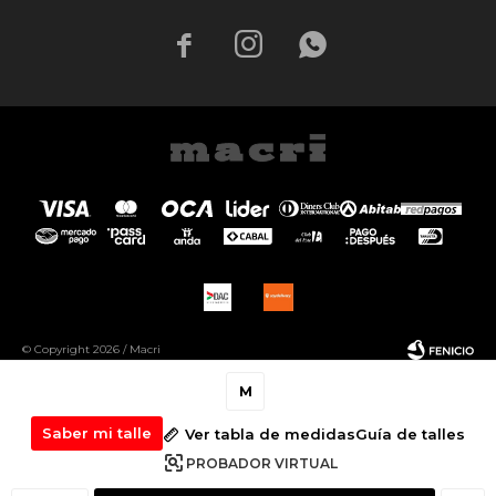



© Copyright 2026 / Macri
M
Saber mi talle
Ver tabla de medidas
Guía de talles
PROBADOR VIRTUAL