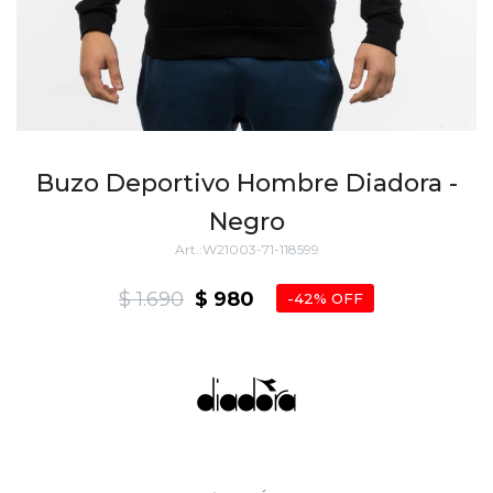
Buzo Deportivo Hombre Diadora -
Negro
W21003-71-118599
$
1.690
$
980
42