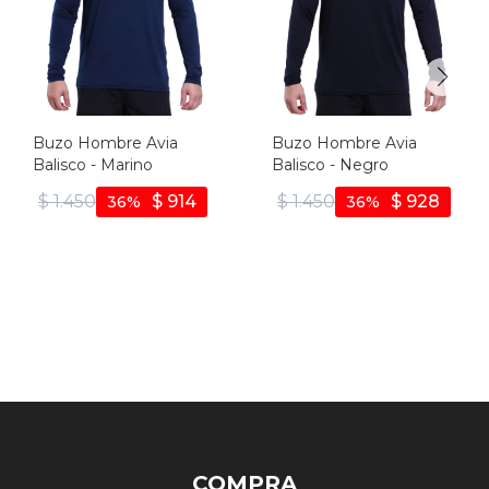
Buzo Hombre Avia
Buzo Hombre Avia
Balisco - Marino
Balisco - Negro
$
1.450
$
914
$
1.450
$
928
36
36
COMPRA