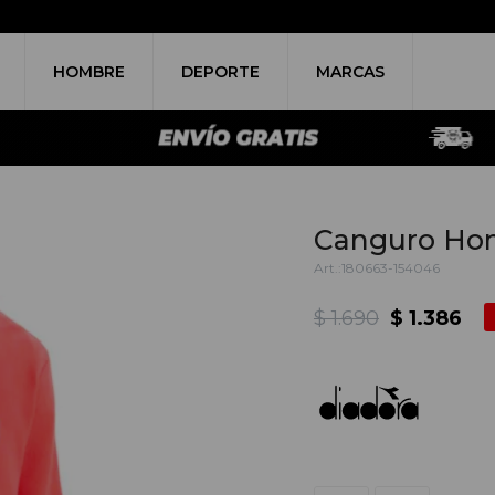
HOMBRE
DEPORTE
MARCAS
Canguro Hom
180663-154046
$
1.690
$
1.386