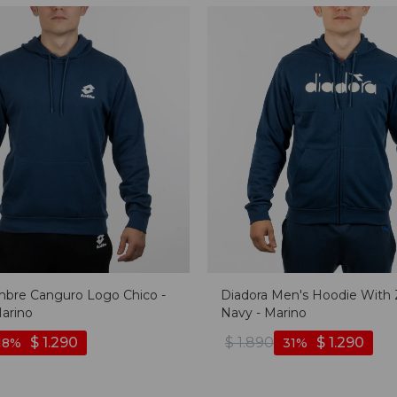
bre Canguro Logo Chico -
Diadora Men's Hoodie With Z
Marino
Navy - Marino
$
1.290
$
1.890
$
1.290
18
31