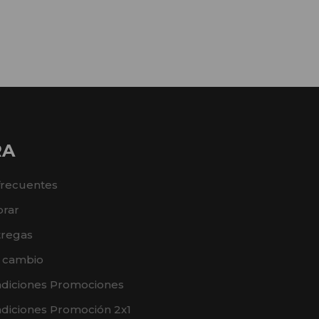
RA
frecuentes
rar
tregas
e cambio
ndiciones Promociones
diciones Promoción 2x1