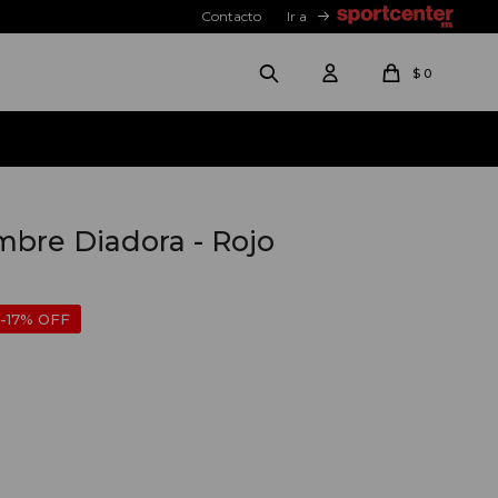
Contacto
Ir a
$
0
bre Diadora - Rojo
17