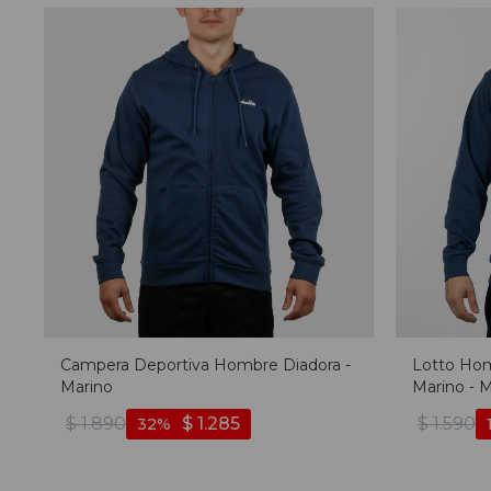
Campera Deportiva Hombre Diadora -
Lotto Hom
Marino
Marino - 
$
1.890
$
1.285
$
1.590
32