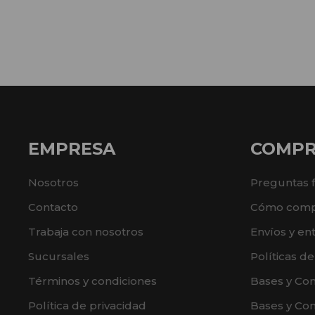
EMPRESA
COMP
Nosotros
Preguntas 
Contacto
Cómo comp
Trabaja con nosotros
Envíos y en
Sucursales
Políticas d
Términos y condiciones
Bases y Co
Política de privacidad
Bases y Con