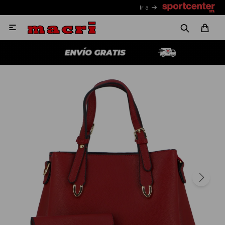
Ir a
