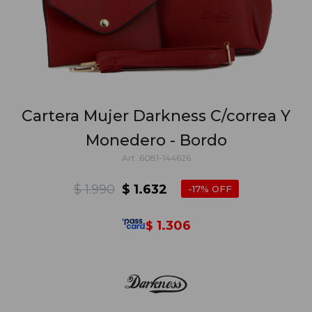
Cartera Mujer Darkness C/correa Y
Monedero - Bordo
6081-144626
$
1.990
$
1.632
17
1.306
$