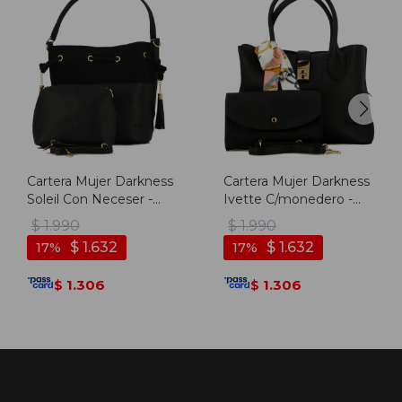
Cartera Mujer Darkness
Cartera Mujer Darkness
Soleil Con Neceser -
Ivette C/monedero -
Negro
Negro
$
1.990
$
1.990
$
1.632
$
1.632
17
17
1.306
1.306
$
$