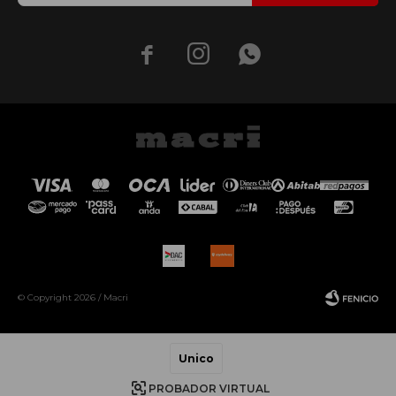



© Copyright 2026 / Macri
Unico
PROBADOR VIRTUAL