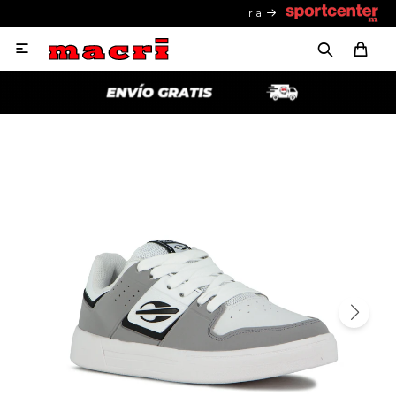
Ir a
