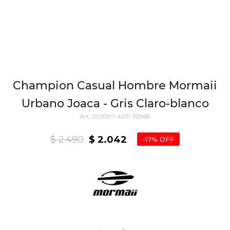
Champion Casual Hombre Mormaii
Urbano Joaca - Gris Claro-blanco
203397-4011-155168
$
2.490
$
2.042
17