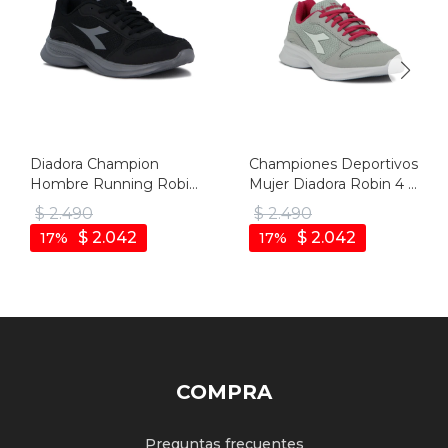
Diadora Champion
Championes Deportivos
Hombre Running Robin
Mujer Diadora Robin 4 -
4 - Negro-gris Oscuro
Gris-fucsia
$
2.490
$
2.490
$
2.042
$
2.042
17
17
COMPRA
Preguntas frecuentes