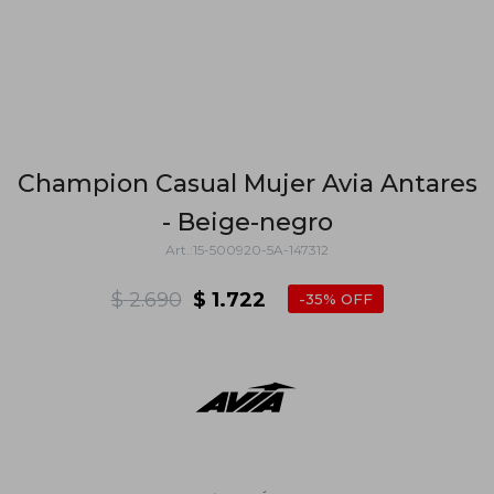
Champion Casual Mujer Avia Antares
- Beige-negro
15-500920-5A-147312
$
2.690
$
1.722
35