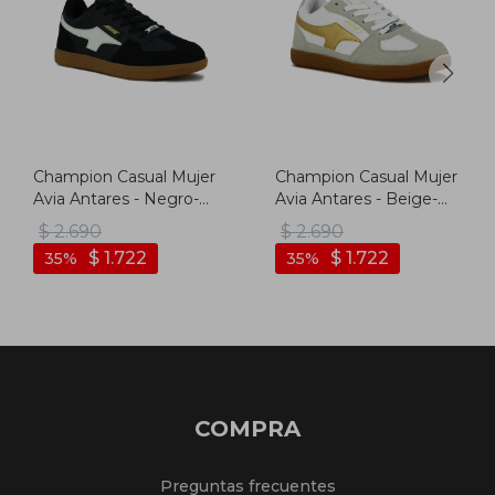
Champion Casual Mujer
Champion Casual Mujer
Avia Antares - Negro-
Avia Antares - Beige-
blanco
dorado
$
2.690
$
2.690
$
1.722
$
1.722
35
35
COMPRA
Preguntas frecuentes