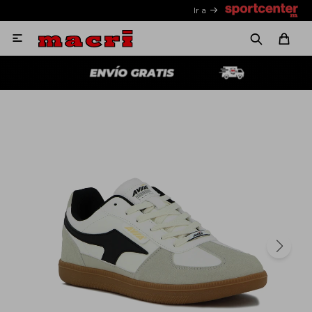
Ir a
