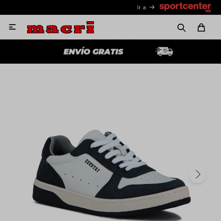
Ir a
