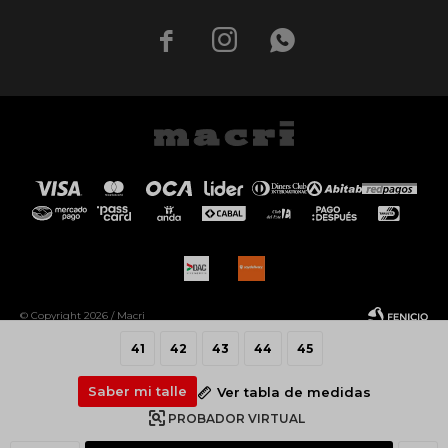



© Copyright 2026 / Macri
41
42
43
44
45
Saber mi talle
Ver tabla de medidas
PROBADOR VIRTUAL