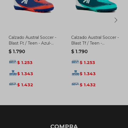
Calzado Austral Soccer -
Calzado Austral Soccer -
Blast Ft / Teen - Azul-
Blast Tf / Teen -
naranja
Turquesa
$
1.790
$
1.790
1.253
1.253
$
$
1.343
1.343
$
$
1.432
1.432
$
$
COMPRA