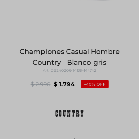
Championes Casual Hombre
Country - Blanco-gris
DB240206-1-1139-144742
$
2.990
$
1.794
40