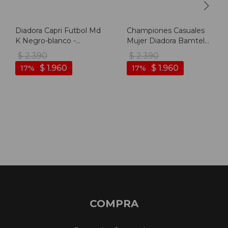
Diadora Capri Futbol Md
Championes Casuales
K Negro-blanco -
Mujer Diadora Bamtelo
Negro-blanco
- Marino-azul Claro
$
2.390
$
2.390
$
1.960
$
1.960
17
17
COMPRA