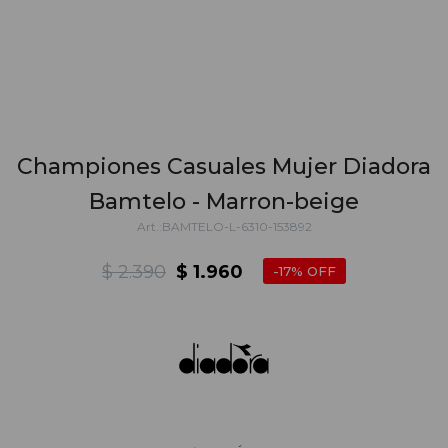
Championes Casuales Mujer Diadora
Bamtelo - Marron-beige
BAMTELO-L-6310-153892
$
2.390
$
1.960
17