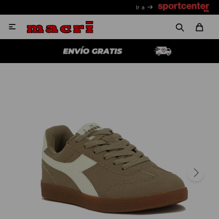
Ir a
