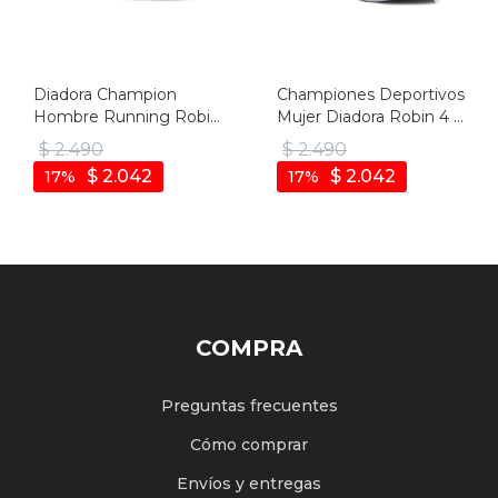
Diadora Champion
Championes Deportivos
Hombre Running Robin
Mujer Diadora Robin 4 -
4 - Negro-gris Oscuro
Gris-fucsia
$
2.490
$
2.490
$
2.042
$
2.042
17
17
COMPRA
Preguntas frecuentes
Cómo comprar
Envíos y entregas