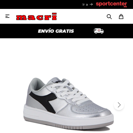
Ir a
