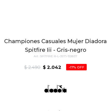
Championes Casuales Mujer Diadora
Spitfire Iii - Gris-negro
SPITFIRE III-L-3971-153837
$
2.490
$
2.042
17