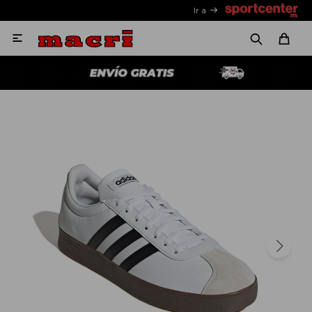
Ir a
