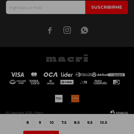
SUSCRIBIRME



© Copyright 2026 / Macri
8
9
10
7.5
8.5
9.5
10.5