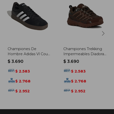
Championes De
Championes Trekking
Hombre Adidas Vl Court
Impermeables Diadora
Base - Negro-blanco
Unisex - Marron
$
3.690
$
3.690
2.583
2.583
$
$
2.768
2.768
$
$
2.952
2.952
$
$