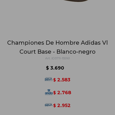
Championes De Hombre Adidas Vl
Court Base - Blanco-negro
ID3711-155161
$
3.690
2.583
$
2.768
$
2.952
$