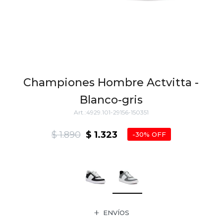
Championes Hombre Actvitta -
Blanco-gris
4929.101-29156-150351
$
1.890
$
1.323
30
ENVÍOS