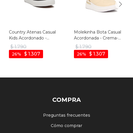
Country Atenas Casual
Molekinha Bota Casual
Kids Acordonado -
Acordonada - Crema-
Marino - Marino
rosado
$
1.790
$
1.790
$
1.307
$
1.307
26
26
COMPRA
Preguntas frecuentes
Cómo comprar