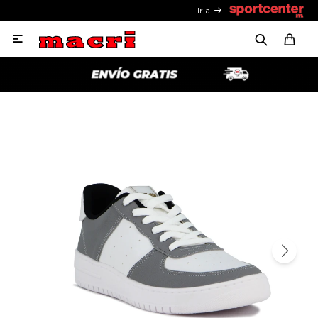
Ir a
