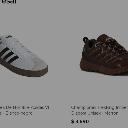
resar
es De Hombre Adidas Vl
Championes Trekking Impe
e - Blanco-negro
Diadora Unisex - Marron
$
3.690