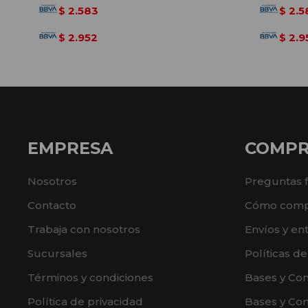
2.583
2.5
$
$
2.952
2.9
$
$
EMPRESA
COMP
Nosotros
Preguntas 
Contacto
Cómo comp
Trabaja con nosotros
Envíos y en
Sucursales
Políticas d
Términos y condiciones
Bases y Co
Política de privacidad
Bases y Con