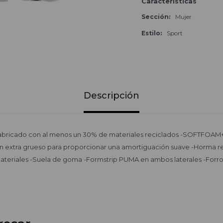
Características
Sección
Mujer
Estilo
Sport
Descripción
fabricado con al menos un 30% de materiales reciclados -SOFTFOAM+:
ón extra grueso para proporcionar una amortiguación suave -Horma r
teriales -Suela de goma -Formstrip PUMA en ambos laterales -Forro i