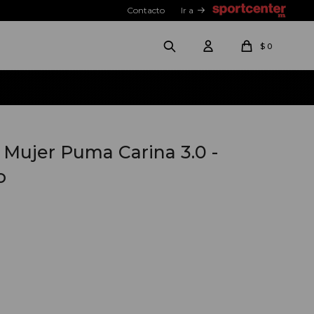
Contacto
Ir a
$
0
Mujer Puma Carina 3.0 -
o