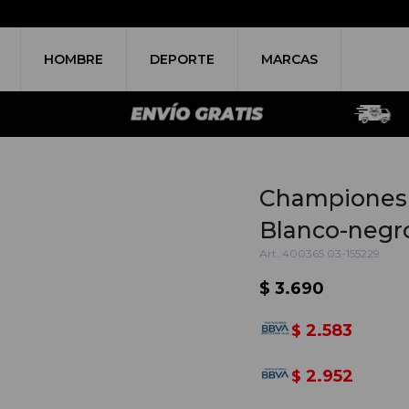
HOMBRE
DEPORTE
MARCAS
Championes 
Blanco-negr
400365 03-155229
$
3.690
2.583
$
2.952
$