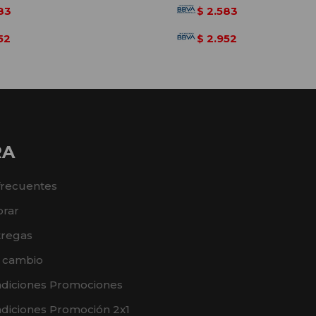
83
2.583
$
52
2.952
$
RA
frecuentes
rar
tregas
e cambio
ndiciones Promociones
diciones Promoción 2x1