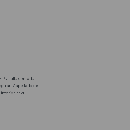
 Plantilla cómoda,
egular -Capellada de
nterioe textil