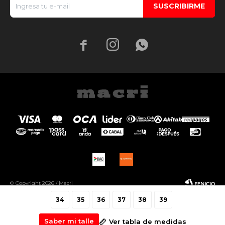
SUSCRIBIRME



© Copyright 2026 / Macri
34
35
36
37
38
39
Saber mi talle
Ver tabla de medidas