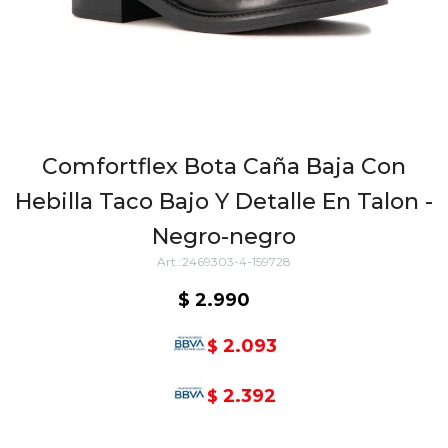
Comfortflex Bota Caña Baja Con
Hebilla Taco Bajo Y Detalle En Talon -
Negro-negro
2469303-4-159728
$
2.990
2.093
$
2.392
$