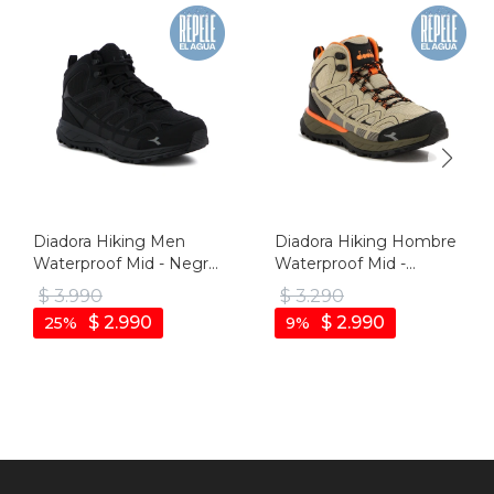
Diadora Hiking Men
Diadora Hiking Hombre
Waterproof Mid - Negro
Waterproof Mid -
- Negro
Beige-marron - Beige-
$
3.990
$
3.290
marron
$
2.990
$
2.990
25
9