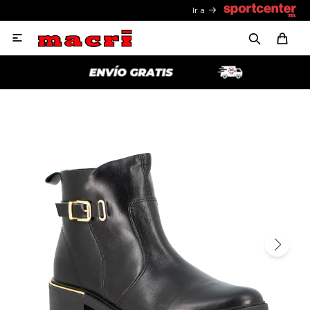
Ir a
