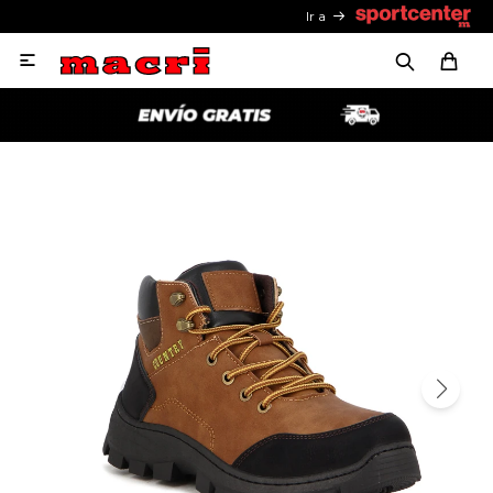
Ir a
