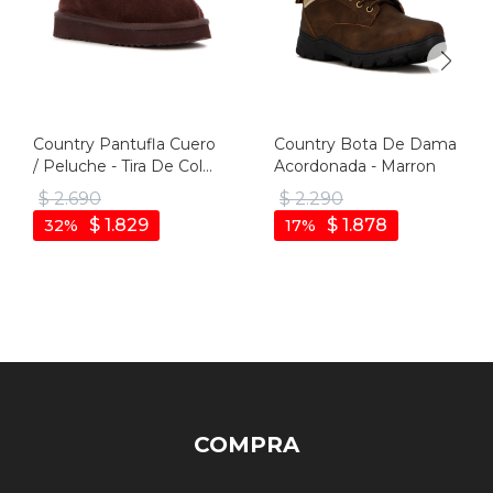
Country Pantufla Cuero
Country Bota De Dama
/ Peluche - Tira De Color
Acordonada - Marron
Fija - Dama - Marron -
$
2.690
$
2.290
Marron
$
1.829
$
1.878
32
17
COMPRA