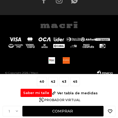



© Copyright 2026 / Macri
40
42
43
45
Saber mi talle
Ver tabla de medidas
PROBADOR VIRTUAL
Fenicio
COMPRAR
1