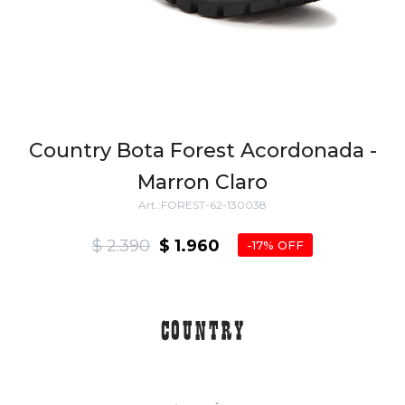
Country Bota Forest Acordonada -
Marron Claro
FOREST-62-130038
$
2.390
$
1.960
17