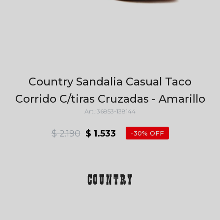
Country Sandalia Casual Taco
Corrido C/tiras Cruzadas - Amarillo
36853-138144
$
2.190
$
1.533
30