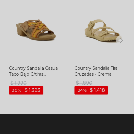
Country Sandalia Casual
Country Sandalia Tira
Taco Bajo C/tiras
Cruzadas - Crema
Cruzadas - Ambar-mix
$
1.990
$
1.890
$
1.393
$
1.418
30
24