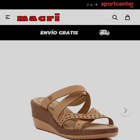
Ir a
