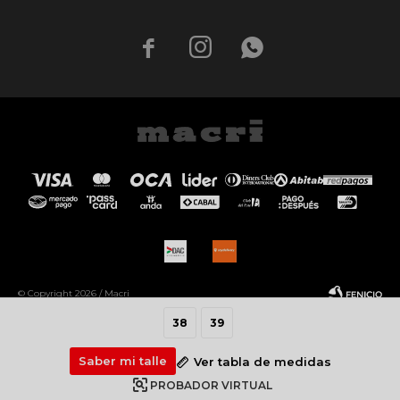



© Copyright 2026 / Macri
38
39
Saber mi talle
Ver tabla de medidas
PROBADOR VIRTUAL