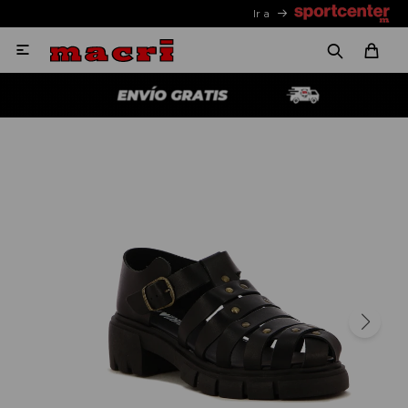
Ir a
