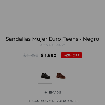
Sandalias Mujer Euro Teens - Negro
526.18-138777
$
2.990
$
1.690
43
ENVÍOS
CAMBIOS Y DEVOLUCIONES