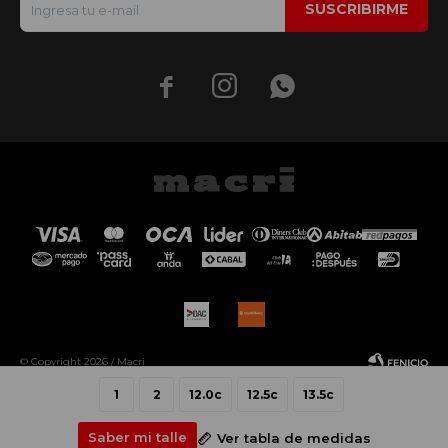
SUSCRIBIRME



© Copyright 2026 / Macri
1
2
12.0c
12.5c
13.5c
Saber mi talle
Ver tabla de medidas