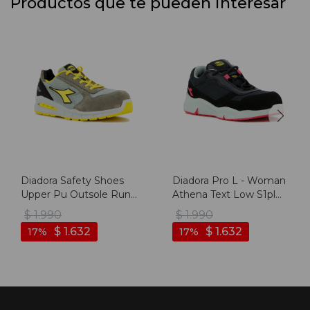
Productos que te pueden interesar
Diadora Safety Shoes
Diadora Pro L - Woman
Upper Pu Outsole Run
Athena Text Low S1pl
Net Ab Low S1ps Fo Sr -
Fo Sr Esd - Gris-
$
1.990
$
1.990
Gris-plateado
magenta
$
1.632
$
1.632
17
17