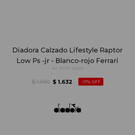
Diadora Calzado Lifestyle Raptor
Low Ps -jr - Blanco-rojo Ferrari
177721-137973
$
1.990
$
1.632
17