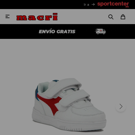
Ir a
