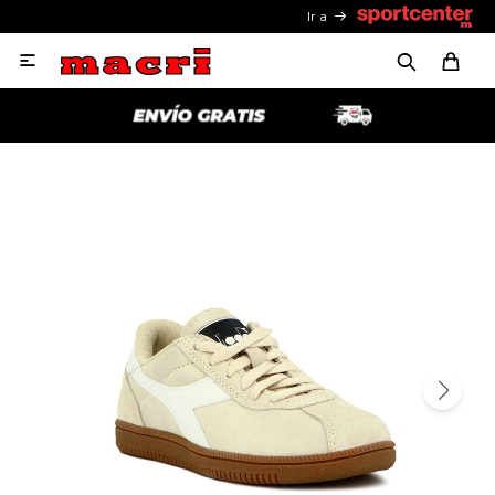
Ir a
