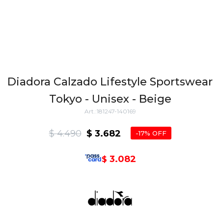
Diadora Calzado Lifestyle Sportswear
Tokyo - Unisex - Beige
181247-140169
$
4.490
$
3.682
17
3.082
$