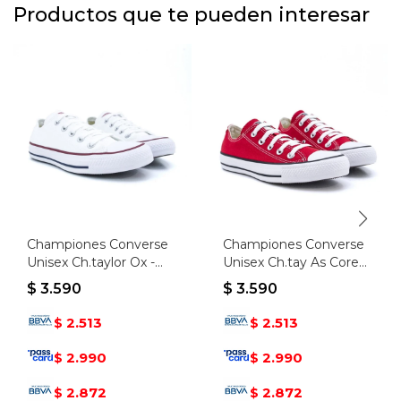
Productos que te pueden interesar
Championes Converse
Championes Converse
Unisex Ch.taylor Ox -
Unisex Ch.tay As Core
Blanco
Ox - Rojo-negro
$
3.590
$
3.590
2.513
2.513
$
$
2.990
2.990
$
$
2.872
2.872
$
$