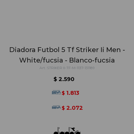
Diadora Futbol 5 Tf Striker Ii Men -
White/fucsia - Blanco-fucsia
STRIKER II-TF-M-1137-131189
$
2.590
1.813
$
2.072
$