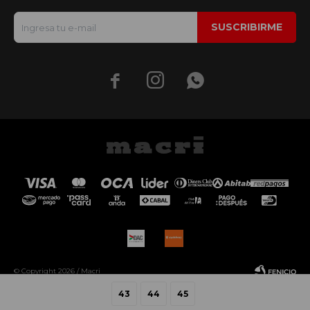
SUSCRIBIRME



© Copyright 2026 / Macri
43
44
45