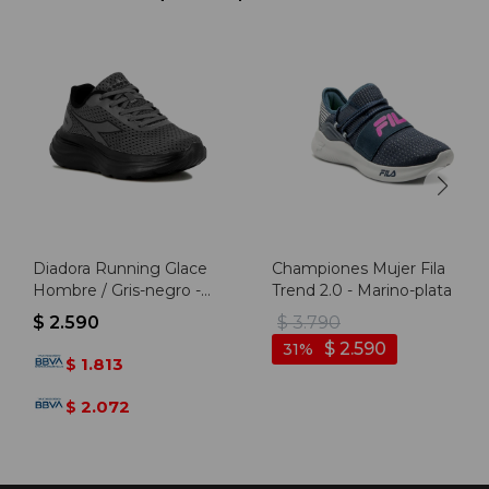
Diadora Running Glace
Championes Mujer Fila
Hombre / Gris-negro -
Trend 2.0 - Marino-plata
Gris-negro
$
2.590
$
3.790
$
2.590
31
1.813
$
2.072
$