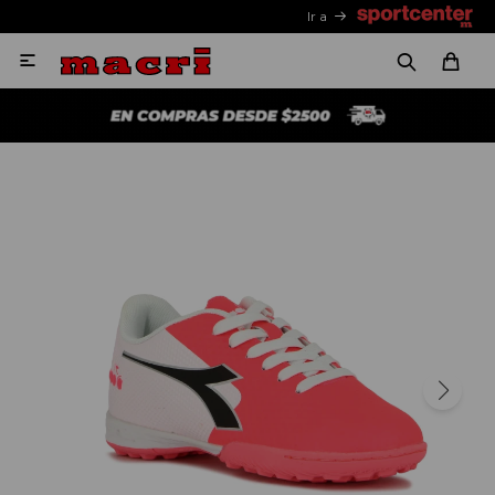
Ir a
