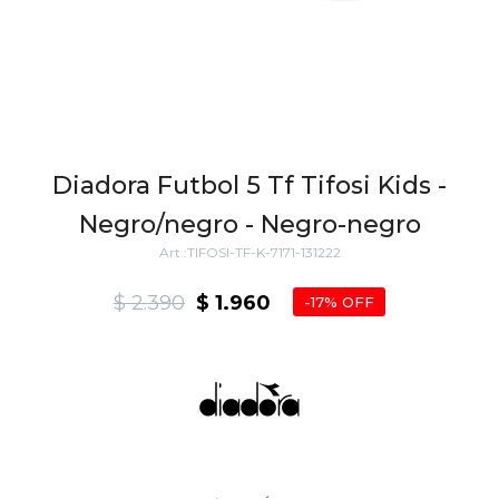
Diadora Futbol 5 Tf Tifosi Kids -
Negro/negro - Negro-negro
TIFOSI-TF-K-7171-131222
$
2.390
$
1.960
17