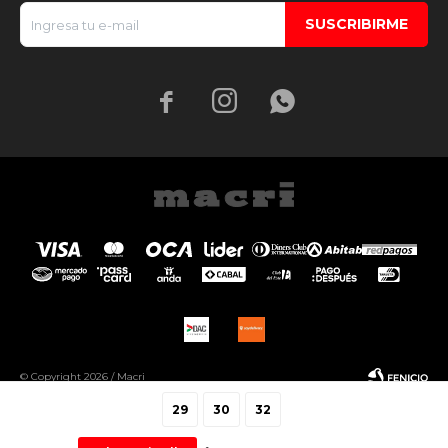
SUSCRIBIRME



© Copyright 2026 / Macri
29
30
32