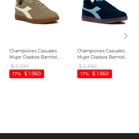
Championes Casuales
Championes Casuales
Mujer Diadora Bamtelo
Mujer Diadora Bamtelo
- Marron-beige
- Marino-azul Claro
$
2.390
$
2.390
$
1.960
$
1.960
17
17