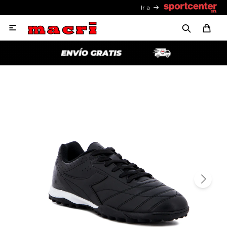
Ir a
