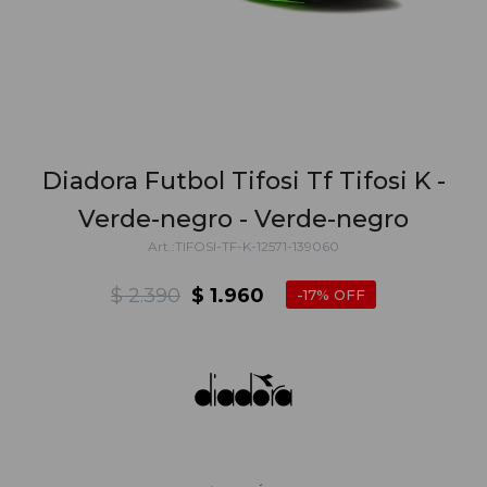
Diadora Futbol Tifosi Tf Tifosi K -
Verde-negro - Verde-negro
TIFOSI-TF-K-12571-139060
$
2.390
$
1.960
17