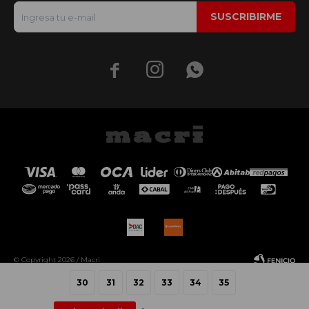
SUSCRIBIRME



© Copyright 2026 / Macri
30
31
32
33
34
35