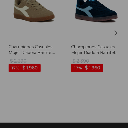
Championes Casuales
Championes Casuales
Mujer Diadora Bamtelo
Mujer Diadora Bamtelo
- Marron-beige
- Marino-azul Claro
$
2.390
$
2.390
$
1.960
$
1.960
17
17