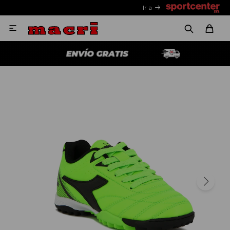
Ir a
