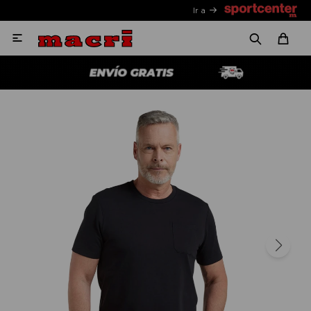
Ir a
