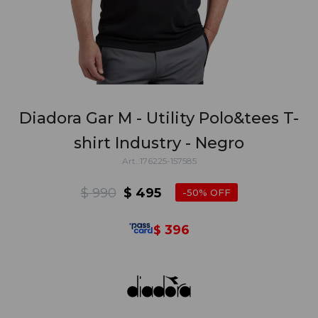
Diadora Gar M - Utility Polo&tees T-
shirt Industry - Negro
176225-157585
$
990
$
495
50
396
$