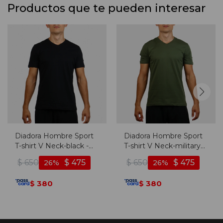
Productos que te pueden interesar
Diadora Hombre Sport
Diadora Hombre Sport
T-shirt V Neck-black -
T-shirt V Neck-military
Negro
Green - Verde Militar
$
650
$
475
$
650
$
475
26
26
380
380
$
$