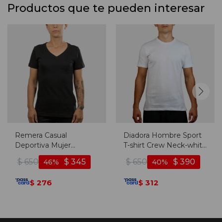
Productos que te pueden interesar
Remera Casual
Diadora Hombre Sport
Deportiva Mujer
T-shirt Crew Neck-white
Diadora - Negro
- Blanco
$
650
$
345
$
650
$
390
46
40
276
312
$
$