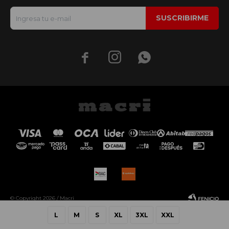
SUSCRIBIRME



© Copyright 2026 / Macri
L
M
S
XL
3XL
XXL