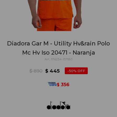
Diadora Gar M - Utility Hv&rain Polo
Mc Hv Iso 20471 - Naranja
176234-157593
$
890
$
445
50
356
$