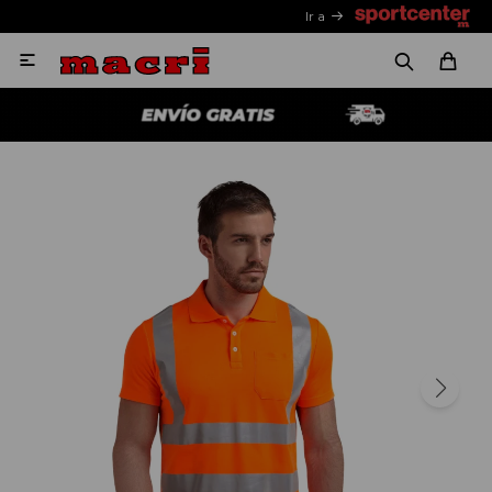
Ir a
