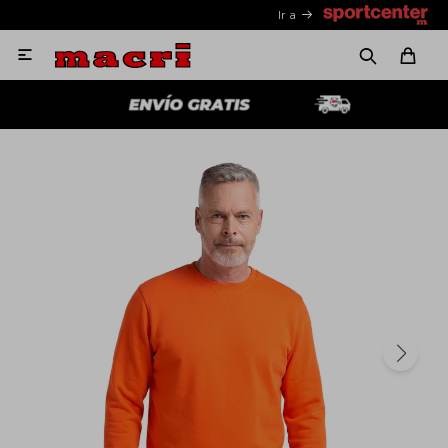
Ir a
