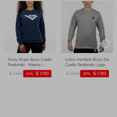
Pony Mujer Buzo Cuello
Lotto Hombre Buzo De
Redondo - Marino -
Cuello Redondo Logo
Marino
Chico - Gris - Gris
$
1.390
$
1.190
$
1.590
$
1.190
14
25