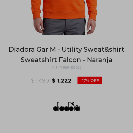
Diadora Gar M - Utility Sweat&shirt
Sweatshirt Falcon - Naranja
171661-157535
$
1.490
$
1.222
17