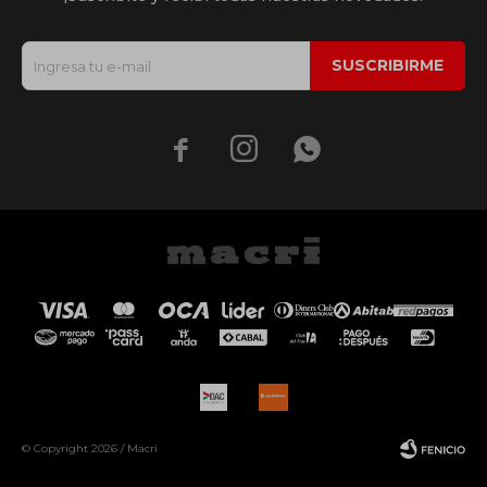
SUSCRIBIRME



© Copyright 2026 / Macri