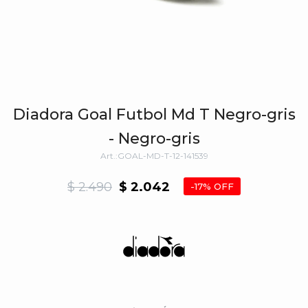
Diadora Goal Futbol Md T Negro-gris
- Negro-gris
GOAL-MD-T-12-141539
$
2.490
$
2.042
17