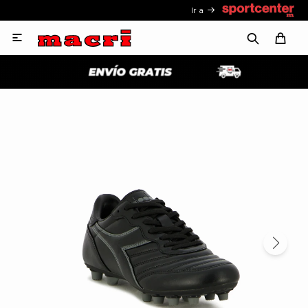
Ir a
