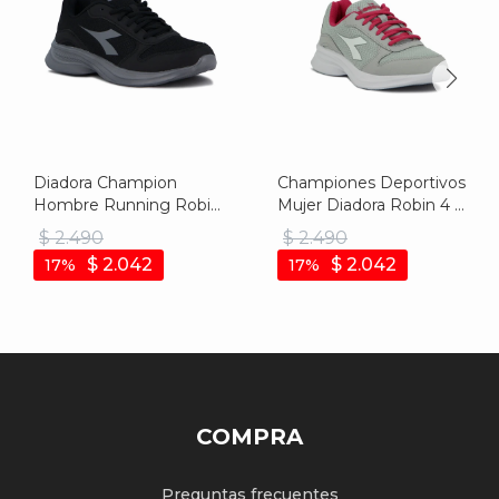
Diadora Champion
Championes Deportivos
Hombre Running Robin
Mujer Diadora Robin 4 -
4 - Negro-gris Oscuro
Gris-fucsia
$
2.490
$
2.490
$
2.042
$
2.042
17
17
COMPRA
Preguntas frecuentes