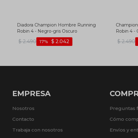
Diadora Champion Hombre Running
Champione
Robin 4 - Negro-gris Oscuro
Robin 4 - 
$
2.490
$
2.042
$
2.490
17
EMPRESA
COMP
Nosotros
Preguntas 
Contacto
Cómo comp
Trabaja con nosotros
Envíos y en