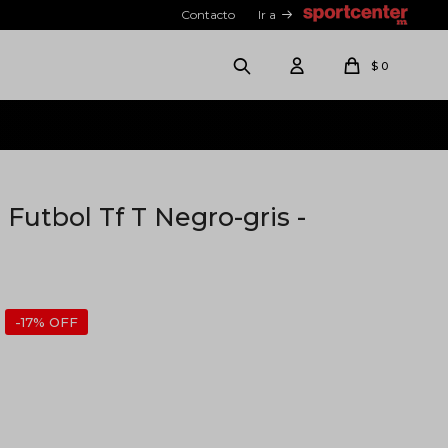
Contacto
Ir a
$
0
 Futbol Tf T Negro-gris -
17