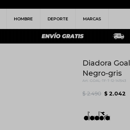
HOMBRE
DEPORTE
MARCAS
Diadora Goal
Negro-gris
GOAL-TF-T-12-141543
$
2.490
$
2.042