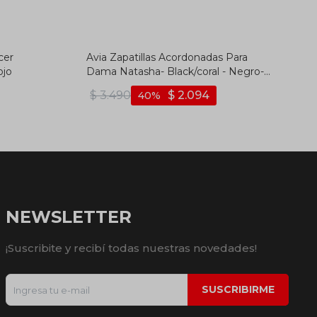
cer
Avia Zapatillas Acordonadas Para
ojo
Dama Natasha- Black/coral - Negro-
coral
$
3.490
$
2.094
40
NEWSLETTER
¡Suscribite y recibí todas nuestras novedades!
SUSCRIBIRME