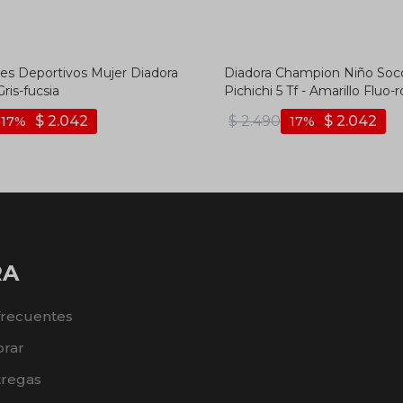
s Deportivos Mujer Diadora
Diadora Champion Niño Soc
Gris-fucsia
Pichichi 5 Tf - Amarillo Fluo-r
$
2.042
$
2.490
$
2.042
17
17
RA
frecuentes
rar
tregas