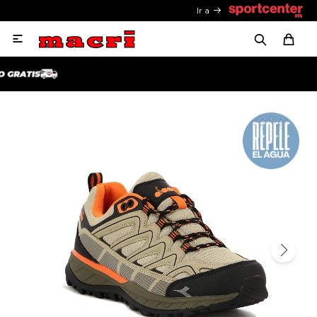
Ir a
