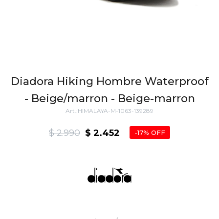
Diadora Hiking Hombre Waterproof
- Beige/marron - Beige-marron
HIMALAYA-M-1063-139289
$
2.990
$
2.452
17