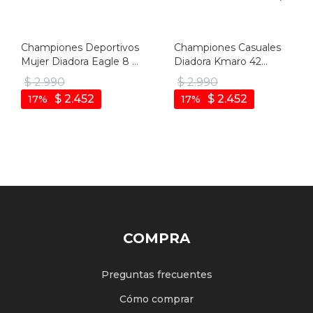
Championes Deportivos
Championes Casuales
Mujer Diadora Eagle 8 -
Diadora Kmaro 42
Negro-negro
Pigskin Wax Unisex -
$
2.990
$
2.990
Negro-negro
$
2.452
$
2.452
17
17
COMPRA
Preguntas frecuentes
Cómo comprar