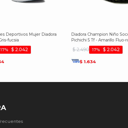
s Deportivos Mujer Diadora
Diadora Champion Niño Soc
Gris-fucsia
Pichichi 5 Tf - Amarillo Fluo-r
$
2.042
$
2.490
$
2.042
17
17
34
1.634
$
RA
frecuentes