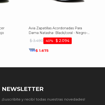
cer
Avia Zapatillas Acordonadas Para
ojo
Dama Natasha- Black/coral - Negro-
coral
$
3.490
$
2.094
40
1.675
$
NEWSLETTER
¡Suscribite y recibí todas nuestras novedades!