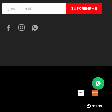
SUSCRIBIRME


