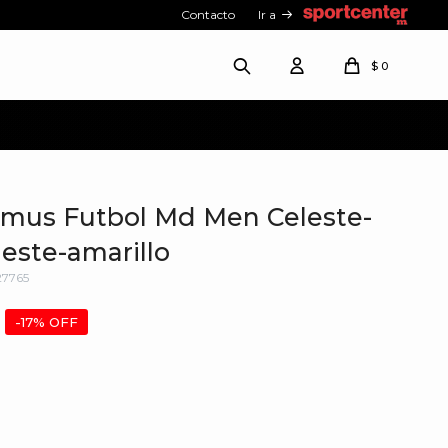
Contacto
Ir a
$
0
imus Futbol Md Men Celeste-
leste-amarillo
7765
17