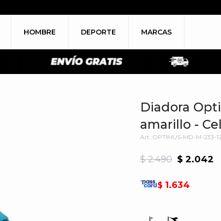
HOMBRE
DEPORTE
MARCAS
Diadora Opt
amarillo - Ce
OPTIMUS-MD-M-233-12
$
2.490
$
2.042
1.634
$