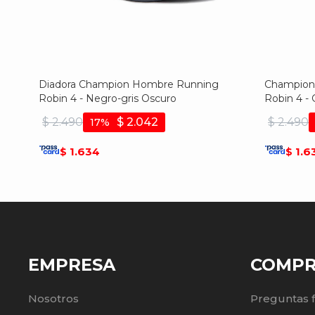
Diadora Champion Hombre Running
Champione
Robin 4 - Negro-gris Oscuro
Robin 4 - 
$
2.490
$
2.042
$
2.490
17
1.634
1.6
$
$
EMPRESA
COMP
Nosotros
Preguntas 