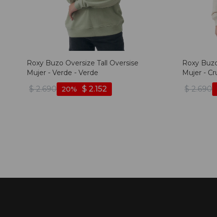
Roxy Buzo Oversize Tall Oversise
Roxy Buzo
Mujer - Verde - Verde
Mujer - Cr
$
2.690
$
2.152
$
2.690
20