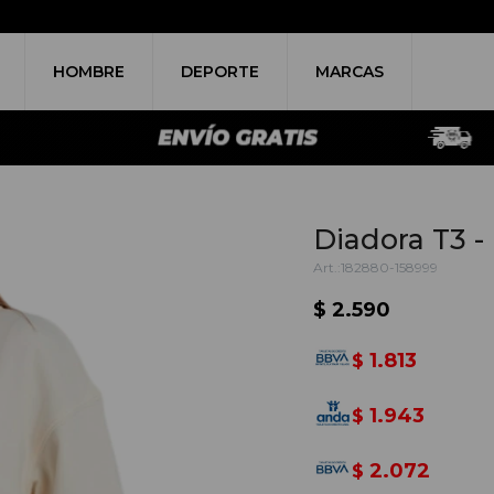
HOMBRE
DEPORTE
MARCAS
Diadora T3 - 
182880-158999
$
2.590
1.813
$
1.943
$
2.072
$