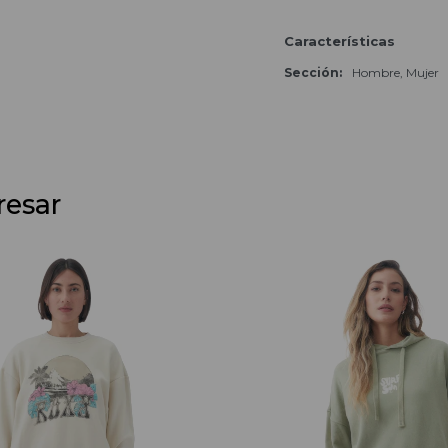
Características
Sección
Hombre, Mujer
resar