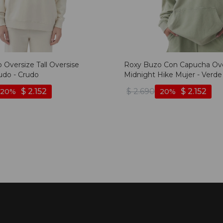
 Oversize Tall Oversise
Roxy Buzo Con Capucha Ove
udo - Crudo
Midnight Hike Mujer - Verde
$
2.152
$
2.690
$
2.152
20
20