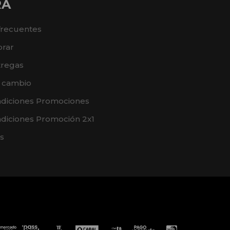
RA
frecuentes
rar
tregas
e cambio
ndiciones Promociones
diciones Promoción 2x1
s