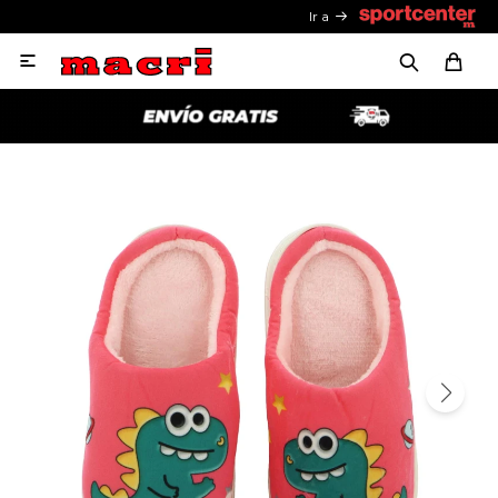
Ir a
