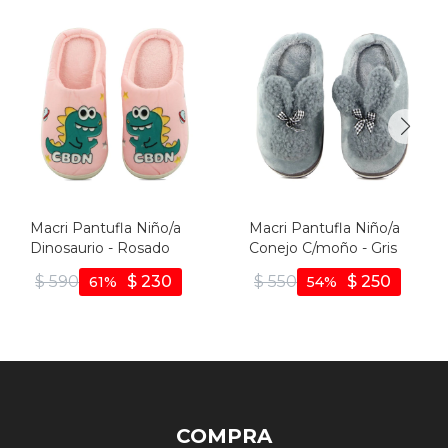
Macri Pantufla Niño/a
Macri Pantufla Niño/a
Dinosaurio - Rosado
Conejo C/moño - Gris
$
590
$
230
$
550
$
250
61
54
COMPRA