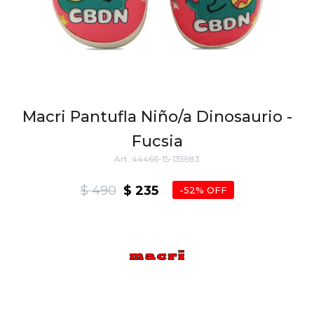
Macri Pantufla Niño/a Dinosaurio -
Fucsia
44466-15-135983
$
490
$
235
52