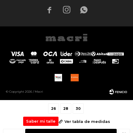



© Copyright 2026 / Macri
26
28
30
Saber mi talle
Ver tabla de medidas
Fenicio