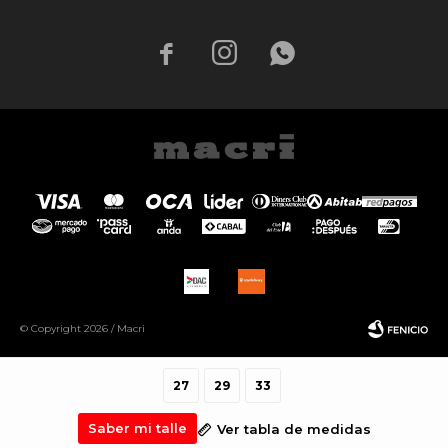



© Copyright 2026 / Macri
27
29
33
Saber mi talle
Ver tabla de medidas