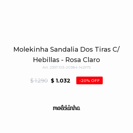
Molekinha Sandalia Dos Tiras C/
Hebillas - Rosa Claro
2357.103-20384-142975
$
1.290
$
1.032
20