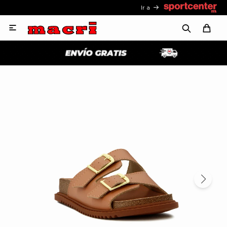
Ir a
