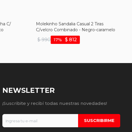
cha C/
Molekinho Sandalia Casual 2 Tiras
co
C/velcro Combinado - Negro-caramelo
$
990
$
812
17
NEWSLETTER
¡Suscribite y recibí todas nuestras novedades!
SUSCRIBIRME