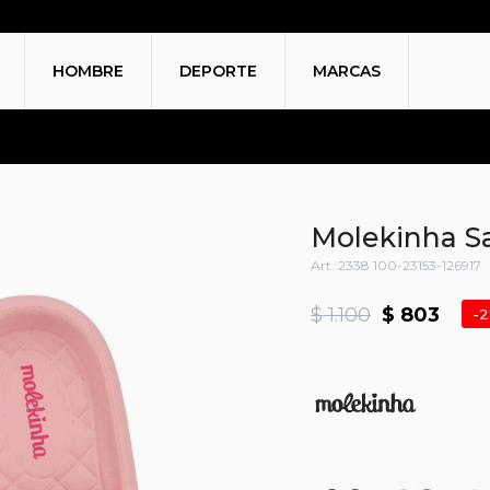
HOMBRE
DEPORTE
MARCAS
Molekinha Sa
2338.100-23153-126917
$
1.100
$
803
2