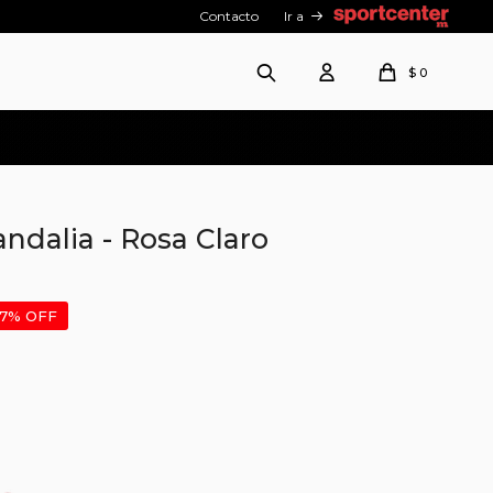
Contacto
Ir a
$
0
ndalia - Rosa Claro
7