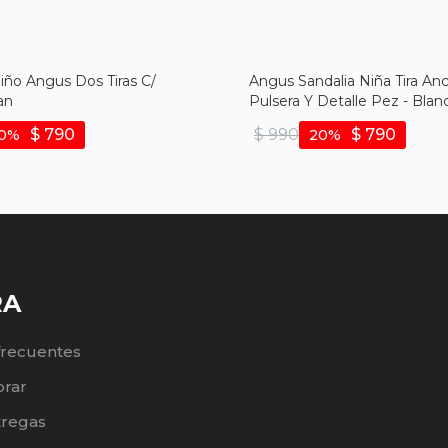
iño Angus Dos Tiras C/
Angus Sandalia Niña Tira An
an
Pulsera Y Detalle Pez - Blan
$
790
$
990
$
790
0
20
RA
frecuentes
rar
tregas