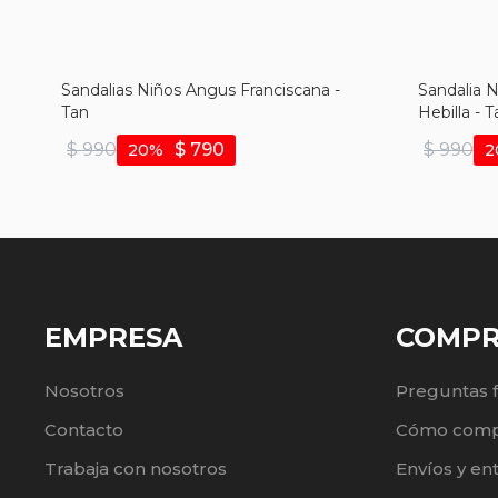
Sandalias Niños Angus Franciscana -
Sandalia N
Tan
Hebilla - T
$
990
$
790
$
990
20
2
EMPRESA
COMP
Nosotros
Preguntas 
Contacto
Cómo comp
Trabaja con nosotros
Envíos y en