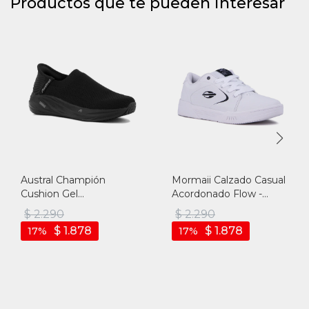
Productos que te pueden interesar
Austral Champión
Mormaii Calzado Casual
Cushion Gel
Acordonado Flow -
S/cordones/ Hombre -
Blanco - Blanco
$
2.290
$
2.290
Negro - Negro
$
1.878
$
1.878
17
17