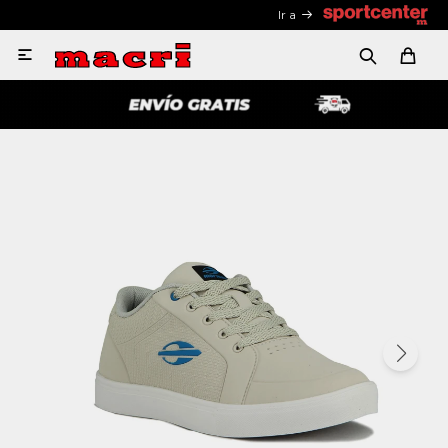
Ir a
