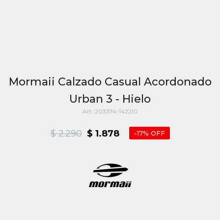
Mormaii Calzado Casual Acordonado
Urban 3 - Hielo
203374-142210
$
2.290
$
1.878
17