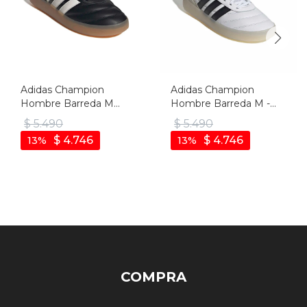
Adidas Champion
Adidas Champion
Hombre Barreda M
Hombre Barreda M -
Black - Negro-blanco
Blanco-negro
$
5.490
$
5.490
$
4.746
$
4.746
13
13
COMPRA