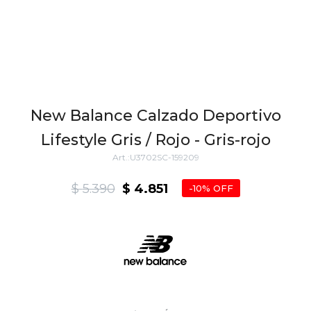
New Balance Calzado Deportivo
Lifestyle Gris / Rojo - Gris-rojo
U3702SC-159209
$
5.390
$
4.851
10