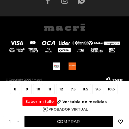



© Copyright 2026 / Macri
8
9
10
11
12
7.5
8.5
9.5
10.5
Saber mi talle
Ver tabla de medidas
PROBADOR VIRTUAL
Fenicio
COMPRAR
1