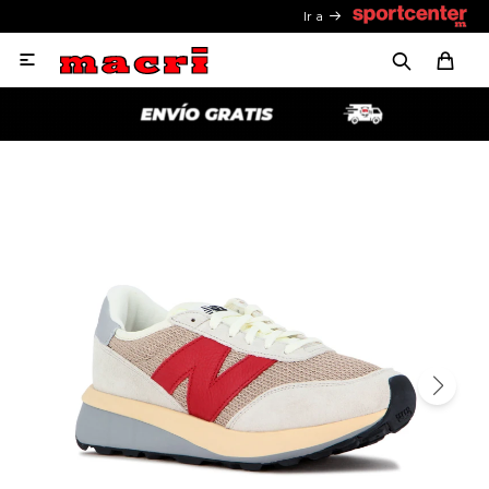
Ir a
