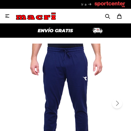
Ir a
