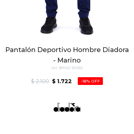
Pantalón Deportivo Hombre Diadora
- Marino
181743-150552
$
2.100
$
1.722
18