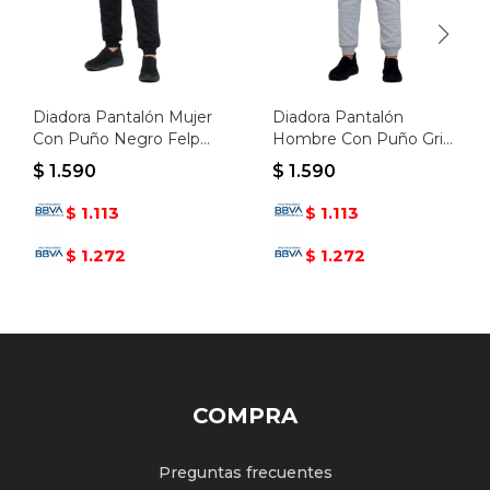
Diadora Pantalón Mujer
Diadora Pantalón
Con Puño Negro Felpa
Hombre Con Puño Gris
- Negro
Melange - Gris Melange
$
1.590
$
1.590
1.113
1.113
$
$
1.272
1.272
$
$
COMPRA
Preguntas frecuentes