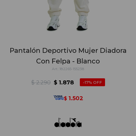
Pantalón Deportivo Mujer Diadora
Con Felpa - Blanco
182265-155238
$
2.290
$
1.878
17
1.502
$