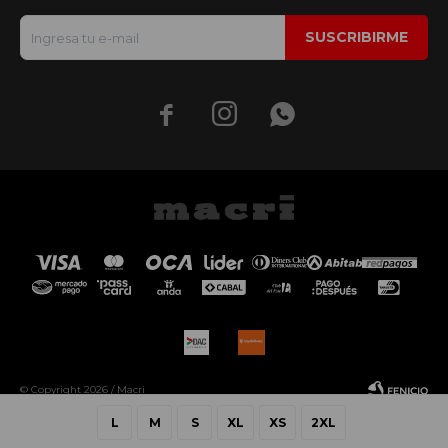
SUSCRIBIRME



© Copyright 2026 / Macri
L
M
S
XL
XS
2XL