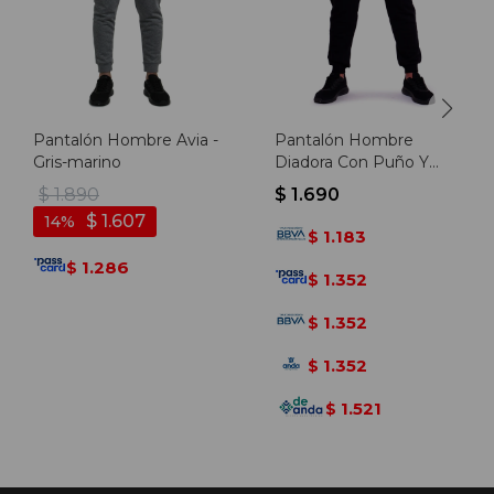
Pantalón Hombre Avia -
Pantalón Hombre
Gris-marino
Diadora Con Puño Y
Felpa - Negro
$
1.890
$
1.690
$
1.607
14
1.183
$
1.286
$
1.352
$
1.352
$
1.352
$
1.521
$