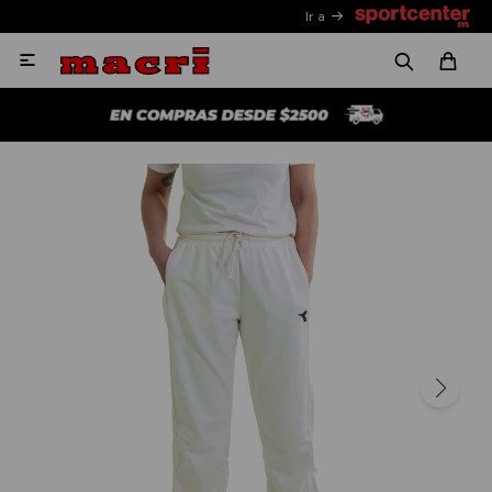
Ir a
