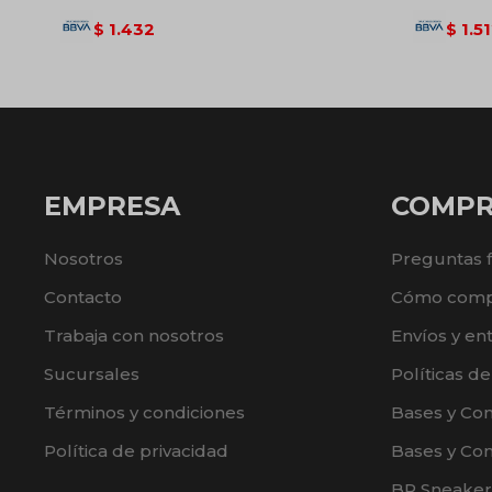
1.432
1.5
$
$
EMPRESA
COMP
Nosotros
Preguntas 
Contacto
Cómo comp
Trabaja con nosotros
Envíos y en
Sucursales
Políticas d
Términos y condiciones
Bases y Co
Política de privacidad
Bases y Con
BR Sneaker