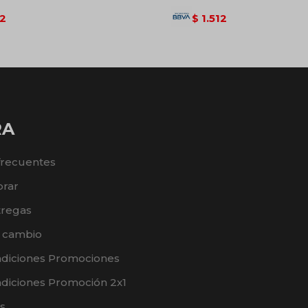
12
1.512
$
RA
frecuentes
rar
tregas
e cambio
ndiciones Promociones
diciones Promoción 2x1
s