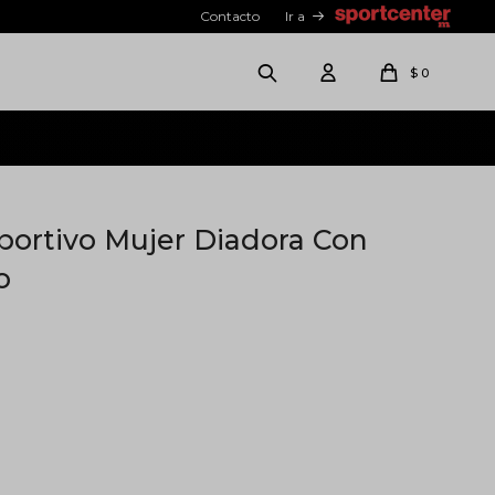
Contacto
Ir a
$
0
portivo Mujer Diadora Con
o