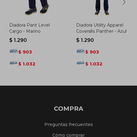
Diadora Pant Level
Diadora Utility Apparel
Cargo - Marino
Coveralls Panther - Azul
$
1.290
$
1.290
903
903
$
$
1.032
1.032
$
$
COMPRA
Preguntas frecuentes
Cómo comprar