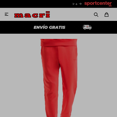
Ir a
