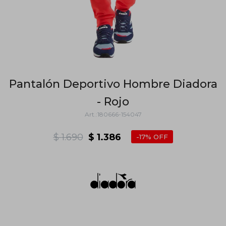
Pantalón Deportivo Hombre Diadora
- Rojo
180666-154047
$
1.690
$
1.386
17