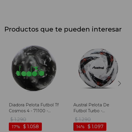
Productos que te pueden interesar
Diadora Pelota Futbol Tf
Austral Pelota De
Cosmos 4 - 71100 -
Futbol Turbo -
Negro-verde
Blanco/multicolor -
$
1.290
$
1.290
Blanco-multicolor
$
1.058
$
1.097
17
14