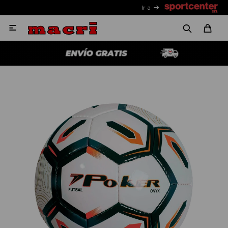
Ir a
