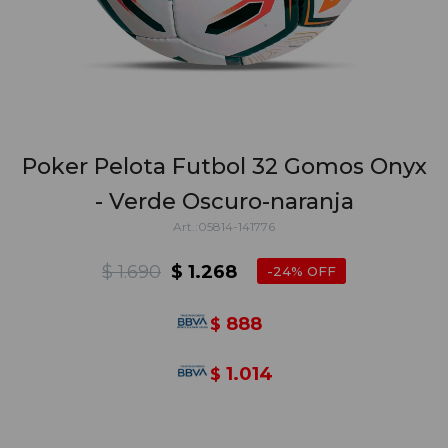
Poker Pelota Futbol 32 Gomos Onyx
- Verde Oscuro-naranja
05814-141776
$
1.690
$
1.268
24
888
$
1.014
$