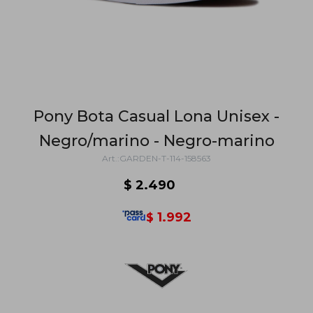
Pony Bota Casual Lona Unisex -
Negro/marino - Negro-marino
GARDEN-T-114-158563
$
2.490
1.992
$