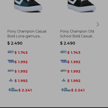
Pony Champion Casual
Pony Champion Old
Bold Lona-gamuza
School Bold Casual
Navy-black - Marino-
Hombre Lona-gamuza
$
2.490
$
2.490
negro
Negro - Negro
1.743
1.743
$
$
1.992
1.992
$
$
1.992
1.992
$
$
1.992
1.992
$
$
2.241
2.241
$
$