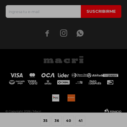
SUSCRIBIRME



© Copyright 2026 / Macri
35
36
40
41