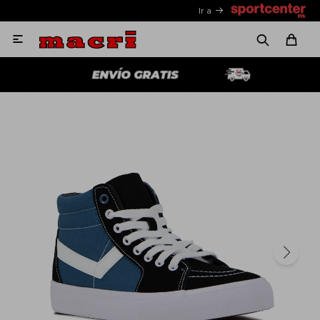
Ir a
