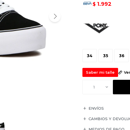
1.992
$
34
35
36
Saber mi talle
Ve
1
ENVÍOS
CAMBIOS Y DEVOLU
MEDIOS DE PAGO