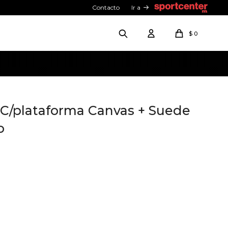
Contacto
Ir a
$
0
 C/plataforma Canvas + Suede
o