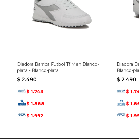
Diadora Barrica Futbol Tf Men Blanco-
Diadora B
plata - Blanco-plata
Blanco-pla
$
2.490
$
2.490
1.743
1.7
$
$
1.868
1.8
$
$
1.992
1.9
$
$