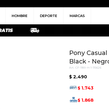
HOMBRE
DEPORTE
MARCAS
Pony Casual
Black - Negr
CF-1189-H-1-115626
$
2.490
1.743
$
1.868
$