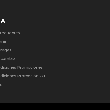
RA
frecuentes
rar
tregas
e cambio
ndiciones Promociones
diciones Promoción 2x1
s