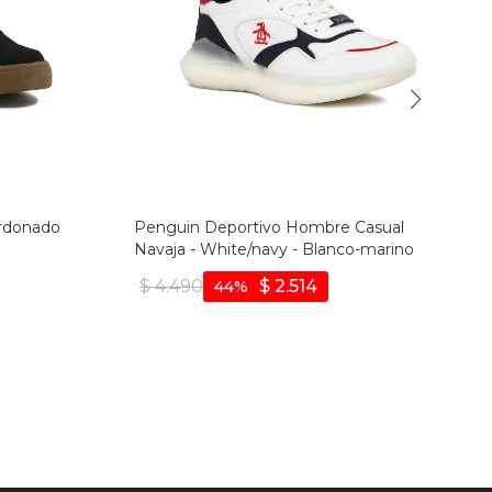
ordonado
Penguin Deportivo Hombre Casual
e
Navaja - White/navy - Blanco-marino
$
4.490
$
2.514
44