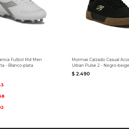
arrica Futbol Md Men
Mormaii Calzado Casual Ac
ta - Blanco-plata
Urban Pulse 2 - Negro-beig
$
2.490
43
68
92