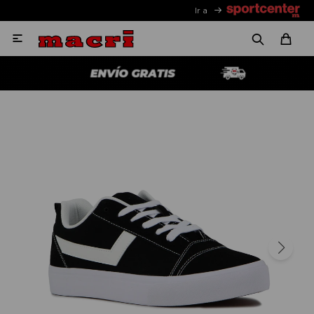
Ir a
