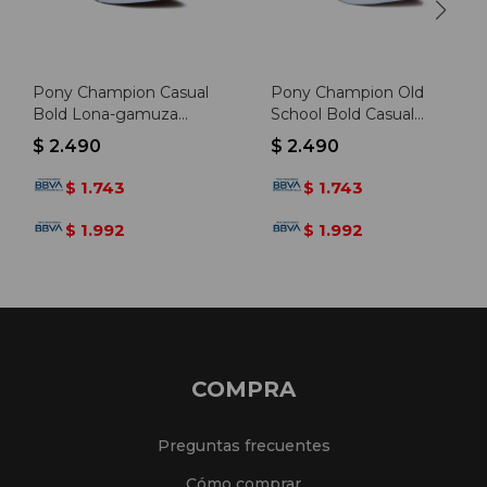
Pony Champion Casual
Pony Champion Old
Bold Lona-gamuza
School Bold Casual
Navy-black - Marino-
Hombre Lona-gamuza
$
2.490
$
2.490
negro
Negro - Negro
1.743
1.743
$
$
1.992
1.992
$
$
COMPRA
Preguntas frecuentes
Cómo comprar