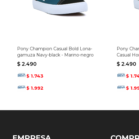
Pony Champion Casual Bold Lona-
Pony Cham
gamuza Navy-black - Marino-negro
Casual H
Negro
$
2.490
$
2.490
1.743
1.7
$
$
1.992
1.9
$
$
EMPRESA
COMP