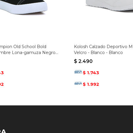
pion Old School Bold
Kolosh Calzado Deportivo Mu
ombre Lona-gamuza Negro -
Velcro - Blanco - Blanco
$
2.490
43
1.743
$
92
1.992
$
RA