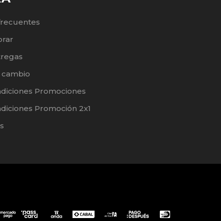
frecuentes
rar
tregas
e cambio
ndiciones Promociones
diciones Promoción 2x1
s