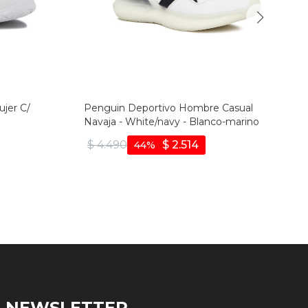
jer C/
Penguin Deportivo Hombre Casual
Navaja - White/navy - Blanco-marino
$
4.490
$
2.514
44
NEWSLETTER