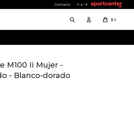
Contacto
Ir a
$
0
e M100 Ii Mujer -
do - Blanco-dorado