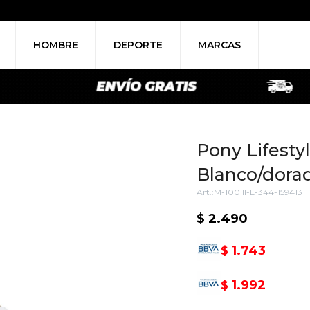
HOMBRE
DEPORTE
MARCAS
Pony Lifestyl
Blanco/dora
M-100 II-L-344-159413
$
2.490
1.743
$
1.992
$