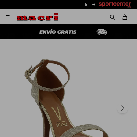
Ir a
